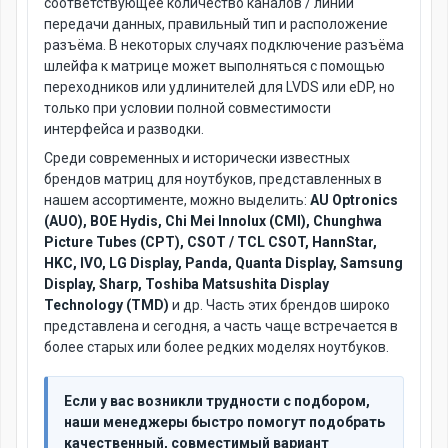
соответствующее количество каналов / линий
передачи данных, правильный тип и расположение
разъёма. В некоторых случаях подключение разъёма
шлейфа к матрице может выполняться с помощью
переходников или удлинителей для LVDS или eDP, но
только при условии полной совместимости
интерфейса и разводки.
Среди современных и исторически известных
брендов матриц для ноутбуков, представленных в
нашем ассортименте, можно выделить:
AU Optronics
(AUO), BOE Hydis, Chi Mei Innolux (CMI), Chunghwa
Picture Tubes (CPT), CSOT / TCL CSOT, HannStar,
HKC, IVO, LG Display, Panda, Quanta Display, Samsung
Display, Sharp, Toshiba Matsushita Display
Technology (TMD)
и др. Часть этих брендов широко
представлена и сегодня, а часть чаще встречается в
более старых или более редких моделях ноутбуков.
Если у вас возникли трудности с подбором,
наши менеджеры быстро помогут подобрать
качественный, совместимый вариант