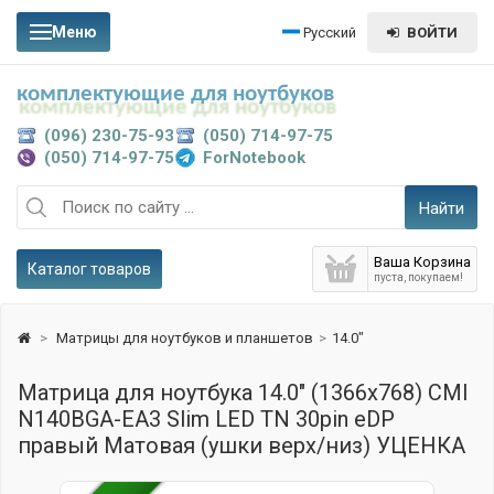
Меню
Русский
ВОЙТИ
комплектующие для ноутбуков
(096) 230-75-93
(050) 714-97-75
(050) 714-97-75
ForNotebook
Найти
Ваша Корзина
Каталог товаров
пуста, покупаем!
>
Матрицы для ноутбуков и планшетов
>
14.0"
Матрица для ноутбука 14.0" (1366x768) CMI
N140BGA-EA3 Slim LED TN 30pin eDP
правый Матовая (ушки верх/низ) УЦЕНКА