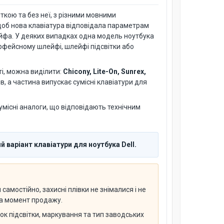
іткою та без неї, з різними мовними
 щоб нова клавіатура відповідала параметрам
ейфа. У деяких випадках одна модель ноутбука
терфейсному шлейфі, шлейфі підсвітки або
і, можна виділити:
Chicony, Lite-On, Sunrex,
, а частина випускає сумісні клавіатури для
умісні аналоги, що відповідають технічним
 варіант клавіатури для ноутбука Dell.
амостійно, захисні плівки не знімалися і не
 на момент продажу.
нок підсвітки, маркування та тип заводських