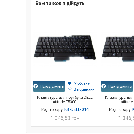
Вам також підійдуть
У обране
Повідомити
Повідомити
В порівнянні
Клавіатура для ноутбука DELL
Клавіатура для
Latitude E5300...
Latitude 
KB-DELL-014
Код товару:
Код товару:
1 046,50 грн
1 046,