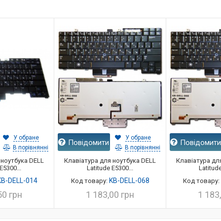
У обране
У обране
Повідомити
Повідомит
В порівнянні
В порівнянні
 ноутбука DELL
Клавіатура для ноутбука DELL
Клавіатура дл
E5300...
Latitude E5300...
Latitude
KB-DELL-014
KB-DELL-068
Код товару:
Код товару:
50 грн
1 183,00 грн
1 183