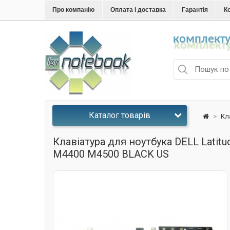
Про компанію
Оплата і доставка
Гарантія
К
комплекту
Каталог товарів
>
Кл
Клавіатура для ноутбука DELL Latit
M4400 M4500 BLACK US