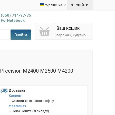
Українська
УВІЙТИ
(050) 714-97-75
ForNotebook
Ваш кошик
Знайти
порожній, купуємо!
0 Precision M2400 M2500 M4200
Доставка
Києвом
- Cамовивіз із нашого офісу
У регіонах
- Нова Пошта (зі складу)