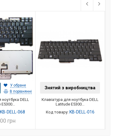
У обране
Знятий з виробництва
Знятий з 
и
В порівнянні
я ноутбука DELL
Клавіатура для ноутбука DELL
Клавіатура д
 E5300...
Latitude E5300...
Latitud
KB-DELL-068
KB-DELL-016
Код товару:
Код товару
,00 грн