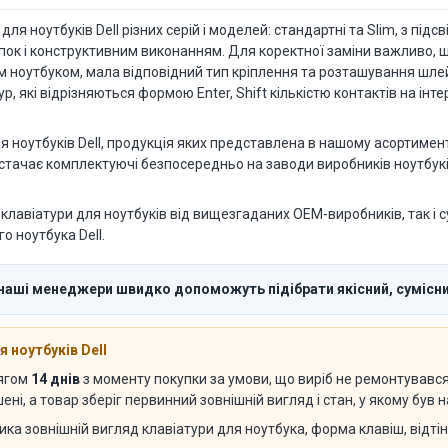
я ноутбуків Dell різних серій і моделей: стандартні та Slim, з підсв
опок і конструктивним виконанням. Для коректної заміни важливо,
им ноутбуком, мала відповідний тип кріплення та розташування шл
р, які відрізняються формою Enter, Shift кількістю контактів на ін
 ноутбуків Dell, продукція яких представлена в нашому асортимент
остачає комплектуючі безпосередньо на заводи виробників ноутбуків
клавіатури для ноутбуків від вищезгаданих OEM-виробників, так і с
о ноутбука Dell.
наші менеджери швидко допоможуть підібрати якісний, сумісний
 ноутбуків Dell
тягом
14 днів
з моменту покупки за умови, що виріб не ремонтувався с
ні, а товар зберіг первинний зовнішній вигляд і стан, у якому був
ика зовнішній вигляд клавіатури для ноутбука, форма клавіш, відті