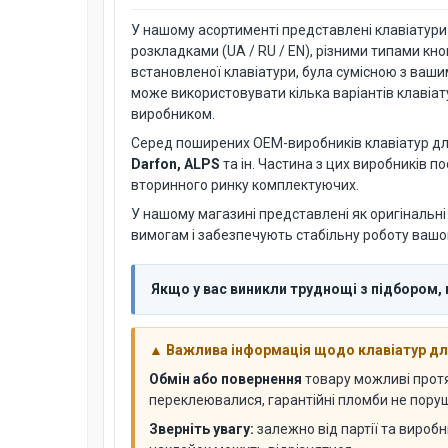
У нашому асортименті представлені клавіатури дл
розкладками (UA / RU / EN), різними типами кн
встановленої клавіатури, була сумісною з ваш
може використовувати кілька варіантів клавіату
виробником.
Серед поширених OEM-виробників клавіатур для
Darfon, ALPS
та ін. Частина з цих виробників п
вторинного ринку комплектуючих.
У нашому магазині представлені як оригінальні 
вимогам і забезпечують стабільну роботу вашог
Якщо у вас виникли труднощі з підбором, 
▲ Важлива інформація щодо клавіатур для
Обмін або повернення
товару можливі про
переклеювалися, гарантійні пломби не поруше
Зверніть увагу:
залежно від партії та виробн