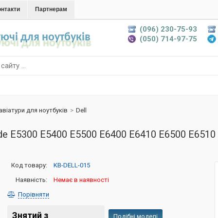
онтакти
Партнерам
(096) 230-75-93
ючі для ноутбуків
(050) 714-97-75
авіатури для ноутбуків
>
Dell
ude E5300 E5400 E5500 E6400 E6410 E6500 E651
Код товару:
KB-DELL-015
Наявність:
Немає в наявності
Порівняти
Знятий з
Подібні моделі