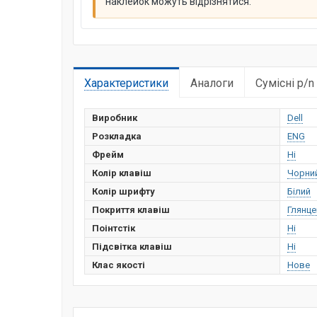
наклейок можуть відрізнятися.
Характеристики
Аналоги
Сумісні p/n
Виробник
Dell
Розкладка
ENG
Фрейм
Ні
Колір клавіш
Чорни
Колір шрифту
Білий
Покриття клавіш
Глянце
Поінтстік
Ні
Підсвітка клавіш
Ні
Клас якості
Нове